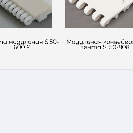
а модульная S.50-
Модульная конвейер
600 F
лента S. 50-808