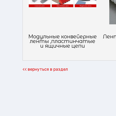
Модульные конвейерные
Лент
ленты ,пластинчатые
и ящичные цепи
<< вернуться в раздел